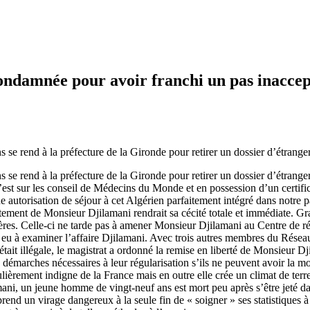
ondamnée pour avoir franchi un pas inaccept
 se rend à la préfecture de la Gironde pour retirer un dossier d’étrang
 se rend à la préfecture de la Gironde pour retirer un dossier d’étrange
’est sur les conseil de Médecins du Monde et en possession d’un certifica
ne autorisation de séjour à cet Algérien parfaitement intégré dans notre p
ement de Monsieur Djilamani rendrait sa cécité totale et immédiate. Grand
frontières. Celle-ci ne tarde pas à amener Monsieur Djilamani au Centre de
n a eu à examiner l’affaire Djilamani. Avec trois autres membres du Rése
était illégale, le magistrat a ordonné la remise en liberté de Monsieur 
s démarches nécessaires à leur régularisation s’ils ne peuvent avoir la 
ulièrement indigne de la France mais en outre elle crée un climat de te
mani, un jeune homme de vingt-neuf ans est mort peu après s’être jeté d
e prend un virage dangereux à la seule fin de « soigner » ses statistiqu