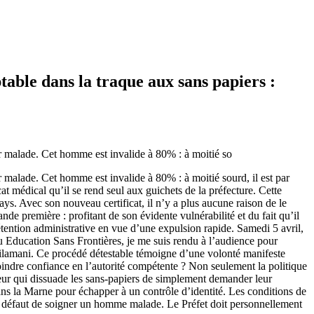
able dans la traque aux sans papiers :
er malade. Cet homme est invalide à 80% : à moitié so
r malade. Cet homme est invalide à 80% : à moitié sourd, il est par
t médical qu’il se rend seul aux guichets de la préfecture. Cette
ays. Avec son nouveau certificat, il n’y a plus aucune raison de le
e première : profitant de son évidente vulnérabilité et du fait qu’il
 rétention administrative en vue d’une expulsion rapide. Samedi 5 avril,
au Education Sans Frontières, je me suis rendu à l’audience pour
Djilamani. Ce procédé détestable témoigne d’une volonté manifeste
moindre confiance en l’autorité compétente ? Non seulement la politique
rreur qui dissuade les sans-papiers de simplement demander leur
ans la Marne pour échapper à un contrôle d’identité. Les conditions de
es à défaut de soigner un homme malade. Le Préfet doit personnellement