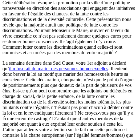
Cette délibération évoque la promotion par la ville d’une politique
transversale en direction des associations qui engagent des initiatives
en faveur de l’égalité des chances, de la lutte contre les
discriminations et de la diversité culturelle. Cette présentation nous
révèle que la majorité aurait une politique de lutte contre les
discriminations. Pourtant Monsieur le Maire, œuvrer en faveur du
vivre ensemble ce n’est pas seulement donner quelques euros pour
se donner bonne conscience. Il s’agit également d’y croire.
Comment lutter contre les discriminations quand celles-ci sont
commises et assumées par des membres de votre majorité ?
La semaine dernière dans Sud Ouest, votre 1er adjoint a déclaré
qu’
il refuserait de marier des personnes homosexuelles
. Il entend
donc braver la loi au motif que marier des homosexuels heurte sa
conscience. Cette déclaration, choquante, n’est que le point d’orgue
de positionnements plus que douteux de la part de plusieurs de vos
élus. Est-ce qu’on peut comprendre que les adjoints ou délégués en
charge du social, de la petite enfance, de la lutte contre les
discrimination ou de la diversité soient les moins tolérants, les plus
militants contre l’égalité, n’hésitant pas pour chacun à défiler contre
la loi et en le revendiquant fièrement ? Ne croyez-vous pas qu’il y a
là une erreur de casting ? D’autant que d’autres membres de la
majorité ont quant à eux exprimé leur entier soutien à cette loi.
J’attire par ailleurs votre attention sur le fait que cette position est
contraire à la charte européenne (sur l’égalité femmes/hommes) que