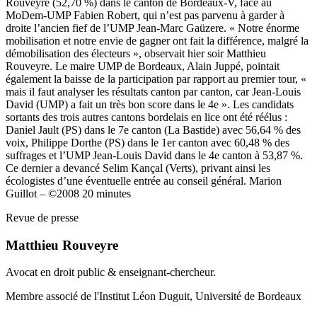
Rouveyre (52,70 %) dans le canton de Bordeaux-V, face au
MoDem-UMP Fabien Robert, qui n’est pas parvenu à garder à
droite l’ancien fief de l’UMP Jean-Marc Gaüzere. « Notre énorme
mobilisation et notre envie de gagner ont fait la différence, malgré la
démobilisation des électeurs », observait hier soir Matthieu
Rouveyre. Le maire UMP de Bordeaux, Alain Juppé, pointait
également la baisse de la participation par rapport au premier tour, «
mais il faut analyser les résultats canton par canton, car Jean-Louis
David (UMP) a fait un très bon score dans le 4e ». Les candidats
sortants des trois autres cantons bordelais en lice ont été réélus :
Daniel Jault (PS) dans le 7e canton (La Bastide) avec 56,64 % des
voix, Philippe Dorthe (PS) dans le 1er canton avec 60,48 % des
suffrages et l’UMP Jean-Louis David dans le 4e canton à 53,87 %.
Ce dernier a devancé Selim Kançal (Verts), privant ainsi les
écologistes d’une éventuelle entrée au conseil général. Marion
Guillot – ©2008 20 minutes
Revue de presse
Matthieu Rouveyre
Avocat en droit public & enseignant-chercheur.
Membre associé de l'Institut Léon Duguit, Université de Bordeaux