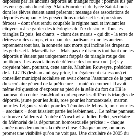
déposées par les anciens déportés au triangle rouge ; poèmes lus par
les enseignants du collège Alain-Fournier et du lycée Saint-Louis
dont les élèves étaient aussi présents ; message des associations de
déportés évoquant « les persécutions raciales et les répressions
féroces » dont s’est rendu coupable le régime nazi et invitant les
citoyens « à se garder des idéologies de l’exclusion ». Tous les
triangles Et puis, les chants, « chant des marais » qui dit « la terre de
détresse » des camps, et « chant des partisans » que les anciens
reprennent tout bas, la sonnerie aux morts qui incline les drapeaux,
les gerbes et la Marseillaise… Mais pas de discours tout haut que les
déportés n’étaient pas uniquement frappés du triangle rouge des
politiques. Les associations de défense des homosexuel (le) s y
croyaient bien, pourtant, cette année. Matthieu Rouveyre, président
de la LGTB (lesbian and gay pride, lire également ci-dessous) et
conseiller municipal socialiste en avait obtenu l’assurance de la part
du secrétaire général de la préfecture… muté récemment. Il avait
même été question d’exposer au pied de la stèle du fort du Hâ le
panneau du centre Jean-Moulin qui expose les différents triangles de
déportés, jaune pour les Juifs, rose pour les homosexuels, marron
pour les Tziganes, violet pour les Témoins de Jehovah, noir pour les
« asociaux » dont faisaient partie les lesbiennes… Le même panneau
se trouve d’ailleurs à l’entrée d’Auschwitz. Julien Pellet, secrétaire
du Mémorial de la déportation homosexuelle précise : « chaque
année nous demandons la même chose. Chaque année, on nous
promet une visibilité qu’on ne voit pas. Une circulaire de 2005 du