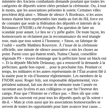
ministère des Anciens combattants demande pourtant que toutes les
catégories de déportés soient citées pendant la cérémonie. Ou, à tout
le moins, que les associations présentes le soient. Certaines villes
procèdent déjà ainsi ». Minute de silence À Bordeaux, si les assos
homos étaient bien représentées hier matin au fort du Hâ, force est
de constater que seule la fédération des déportés et internés de la
Résistance (FNDIR) a été évoquée. Pas question de faire un
scandale pour autant. Le lieu ne s’y prête guère. De toute façon, les
homosexuels ne réclament pas la reconnaissance du seul triangle
rose, mais que tous soient à l’honneur. « Sinon, on fabrique de
l’oubli » souffle Matthieu Rouveyre. À l’issue de la cérémonie
officielle, une minute de silence associative a mis les choses au
point. Parmi ceux qui étaient restés, Naïma Charaï, conseillère
régionale PS « trouve dommage que la préfecture fasse un black-out
». Et la députée Michèle Delaunay, qui a renouvelé la demande à la
préfecture, garde bon espoir… pour la prochaine fois. Pendant ce
temps, les militaires et les autres représentants de l’État avaient filé à
la mairie pour le vin d’honneur réglementaire. Les membres de la
FNDIR aussi. Roger Joly, son responsable départemental, vice-
président national, fait son devoir de mémoire toute l’année en
racontant aux lycéens et aux collégiens ce que fut l’horreur des
camps. Pour que l’Histoire ne s’efface pas. « Bien sûr que cette
journée du souvenir est pour tous les déportés quels qu’ils soient »
dit-il. « Mais je crois aussi que les associations homosexuelles se
servent de toutes les opportunités pour faire avancer leur cause…